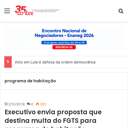
Menu
P
Voto em Lula é defesa da ordem democrática
programa de habitação
2/10/2018
0
283
Executivo envia proposta que
destina multa do FGTS para