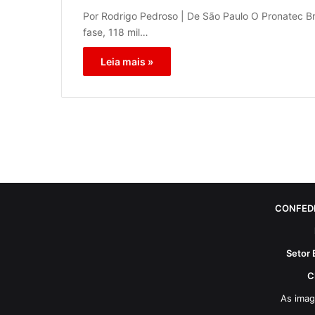
Por Rodrigo Pedroso | De São Paulo O Pronatec Br
fase, 118 mil…
Leia mais »
CONFED
Setor 
C
As imag