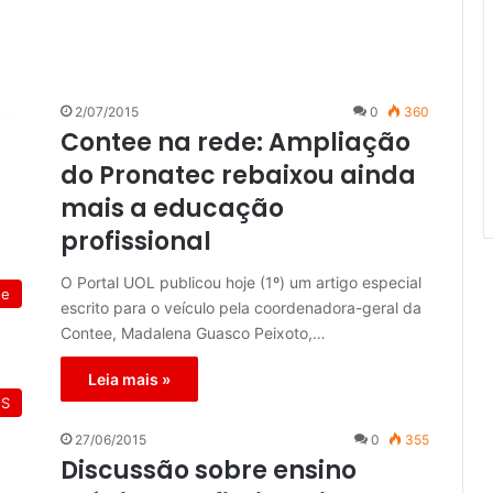
2/07/2015
0
360
Contee na rede: Ampliação
do Pronatec rebaixou ainda
mais a educação
profissional
O Portal UOL publicou hoje (1º) um artigo especial
de
escrito para o veículo pela coordenadora-geral da
Contee, Madalena Guasco Peixoto,…
Leia mais »
ES
27/06/2015
0
355
Discussão sobre ensino