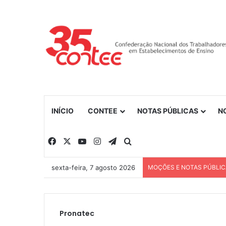
INÍCIO
CONTEE
NOTAS PÚBLICAS
N
Facebook
X
YouTube
Instagram
Telegram
Procurar por
sexta-feira, 7 agosto 2026
MOÇÕES E NOTAS PÚBLI
Pronatec