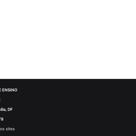
 ENSINO
E
lia, DF
78
os sites