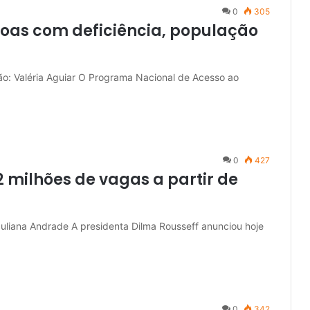
0
305
soas com deficiência, população
ão: Valéria Aguiar O Programa Nacional de Acesso ao
0
427
12 milhões de vagas a partir de
Juliana Andrade A presidenta Dilma Rousseff anunciou hoje
0
342