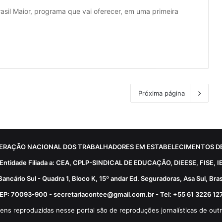
asil Maior, programa que vai oferecer, em uma primeira
Próxima página
ERAÇÃO NACIONAL DOS TRABALHADORES EM ESTABELECIMENTOS DE
Entidade Filiada a: CEA, CPLP-SINDICAL DE EDUCAÇÃO, DIEESE, FISE, I
Bancário Sul - Quadra 1, Bloco K, 15º andar Ed. Seguradoras, Asa Sul, Brasí
EP: 70093-900 - secretariacontee@gmail.com.br - Tel: +55 61 3226 12
ens reproduzidas nesse portal são de reproduções jornalísticas de outr