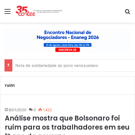
Menu
P
Nota de solidariedade ao povo venezuelano
ruim
8/01/2020
0
1.422
Análise mostra que Bolsonaro foi
ruim para os trabalhadores em seu