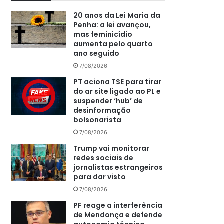
20 anos da Lei Maria da
Penha: a lei avançou,
mas feminicídio
aumenta pelo quarto
ano seguido
7/08/2026
PT aciona TSE para tirar
do ar site ligado ao PL e
suspender ‘hub’ de
desinformação
bolsonarista
7/08/2026
Trump vai monitorar
redes sociais de
jornalistas estrangeiros
para dar visto
7/08/2026
PF reage a interferência
de Mendonça e defende