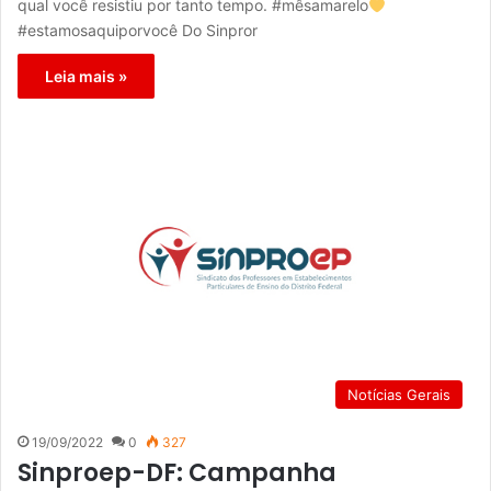
qual você resistiu por tanto tempo. #mêsamarelo
#estamosaquiporvocê Do Sinpror
Leia mais »
Notícias Gerais
19/09/2022
0
327
Sinproep-DF: Campanha