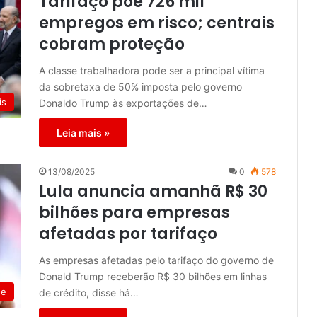
Tarifaço põe 726 mil
empregos em risco; centrais
cobram proteção
A classe trabalhadora pode ser a principal vítima
da sobretaxa de 50% imposta pelo governo
is
Donaldo Trump às exportações de…
Leia mais »
13/08/2025
0
578
Lula anuncia amanhã R$ 30
bilhões para empresas
afetadas por tarifaço
As empresas afetadas pelo tarifaço do governo de
Donald Trump receberão R$ 30 bilhões em linhas
de
de crédito, disse há…