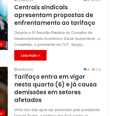
7/08/2025
0
425
Centrais sindicais
apresentam propostas de
enfrentamento ao tarifaço
Durante a 5ª Reunião Plenária do Conselho de
Desenvolvimento Econômico Social Sustentável , o
is
Conselhão, o presidente da CUT, Sergio…
Leia mais »
6/08/2025
0
578
Tarifaço entra em vigor
nesta quarta (6) e já causa
demissões em setores
afetados
Vinte oito dias após ser anunciado pelo presidente
de
Donald Trump, o tarifaço dos EUA contra as