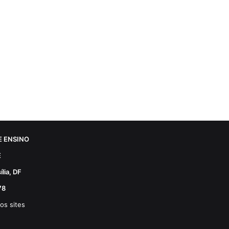
 ENSINO
E
lia, DF
78
os sites