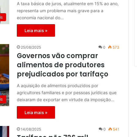
A taxa básica de juros, atualmente em 15% ao ano,
representa um problema mais grave para a
is
economia nacional do…
Leia mais »
25/08/2025
0
573
Governos vão comprar
alimentos de produtores
prejudicados por tarifaço
A aquisição de alimentos produzidos por
agricultores familiares e por pessoas jurídicas que
is
deixaram de exportar em virtude da imposição…
Leia mais »
14/08/2025
0
541