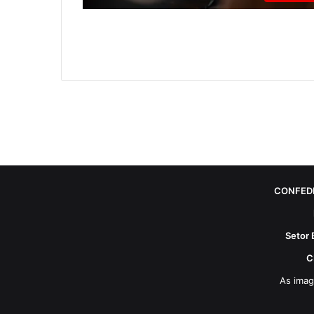
CONFED
Setor 
C
As imag