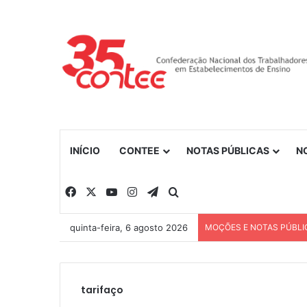
INÍCIO
CONTEE
NOTAS PÚBLICAS
N
Facebook
X
YouTube
Instagram
Telegram
Procurar por
quinta-feira, 6 agosto 2026
MOÇÕES E NOTAS PÚBLI
tarifaço