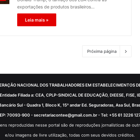
exportações de produtos brasileiros…
Leia mais »
Próxima página
ERAÇÃO NACIONAL DOS TRABALHADORES EM ESTABELECIMENTOS DE
Entidade Filiada a: CEA, CPLP-SINDICAL DE EDUCAÇÃO, DIEESE, FISE, I
Bancário Sul - Quadra 1, Bloco K, 15º andar Ed. Seguradoras, Asa Sul, Brasí
EP: 70093-900 - secretariacontee@gmail.com.br - Tel: +55 61 3226 12
ens reproduzidas nesse portal são de reproduções jornalísticas de outr
e/ou imagens de livre utilização, todas com seus devidos créditos.