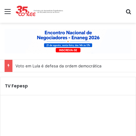
Menu
P
Voto em Lula é defesa da ordem democrática
TV Fepesp