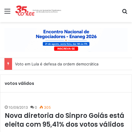
Menu
P
Voto em Lula é defesa da ordem democrática
votos válidos
10/09/2013
0
305
Nova diretoria do Sinpro Goiás está
eleita com 95,41% dos votos válidos