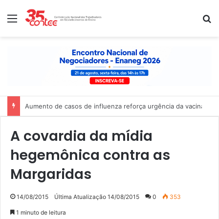
Menu
P
Aumento de casos de influenza reforça urgência da vacinação 
A covardia da mídia
hegemônica contra as
Margaridas
14/08/2015
Última Atualização 14/08/2015
0
353
1 minuto de leitura