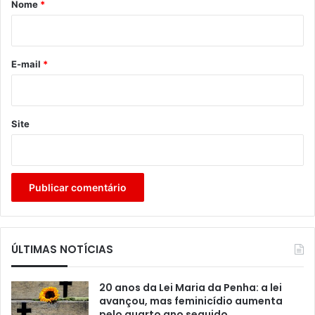
Nome
*
i
o
*
E-mail
*
Site
ÚLTIMAS NOTÍCIAS
20 anos da Lei Maria da Penha: a lei
avançou, mas feminicídio aumenta
pelo quarto ano seguido