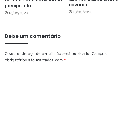
covardia
precipitada
18/03/2020
18/05/2020
Deixe um comentário
O seu endereço de e-mail não será publicado.
Campos
obrigatórios são marcados com
*
C
o
m
e
n
t
á
r