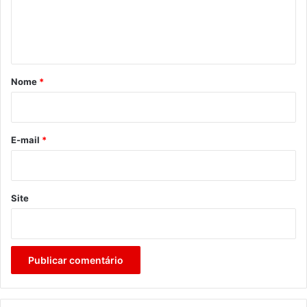
n
t
á
r
Nome
*
i
o
*
E-mail
*
Site