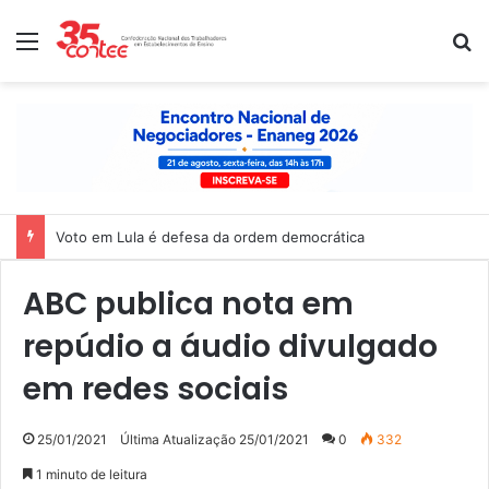
Menu
P
Voto em Lula é defesa da ordem democrática
ABC publica nota em
repúdio a áudio divulgado
em redes sociais
25/01/2021
Última Atualização 25/01/2021
0
332
1 minuto de leitura