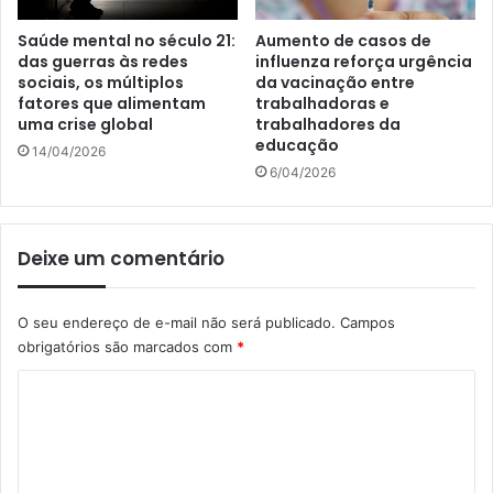
Saúde mental no século 21:
Aumento de casos de
das guerras às redes
influenza reforça urgência
sociais, os múltiplos
da vacinação entre
fatores que alimentam
trabalhadoras e
uma crise global
trabalhadores da
educação
14/04/2026
6/04/2026
Deixe um comentário
O seu endereço de e-mail não será publicado.
Campos
obrigatórios são marcados com
*
C
o
m
e