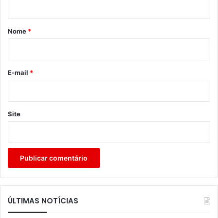
á
r
Nome
*
i
o
*
E-mail
*
Site
ÚLTIMAS NOTÍCIAS