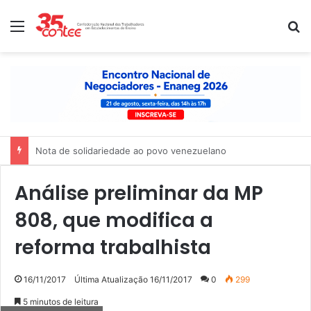
Menu
P
Nota de solidariedade ao povo venezuelano
Análise preliminar da MP
808, que modifica a
reforma trabalhista
16/11/2017
Última Atualização 16/11/2017
0
299
5 minutos de leitura