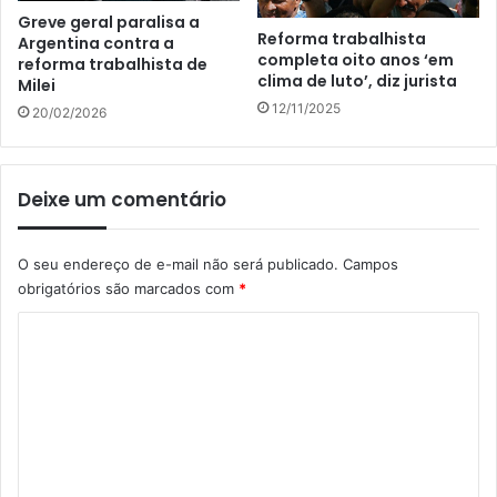
Greve geral paralisa a
Reforma trabalhista
Argentina contra a
completa oito anos ‘em
reforma trabalhista de
clima de luto’, diz jurista
Milei
12/11/2025
20/02/2026
Deixe um comentário
O seu endereço de e-mail não será publicado.
Campos
obrigatórios são marcados com
*
C
o
m
e
n
t