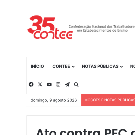
INÍCIO
CONTEE
NOTAS PÚBLICAS
N
Facebook
X
YouTube
Instagram
Telegram
Procurar por
domingo, 9 agosto 2026
MOÇÕES E NOTAS PÚBLICA
Ato contra PEC