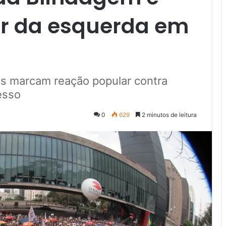
or da esquerda em
is marcam reação popular contra
esso
0
629
2 minutos de leitura