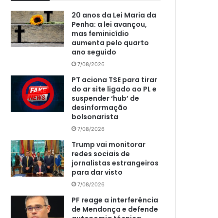
20 anos da Lei Maria da
Penha: a lei avançou,
mas feminicídio
aumenta pelo quarto
ano seguido
7/08/2026
PT aciona TSE para tirar
do ar site ligado ao PL e
suspender ‘hub’ de
desinformação
bolsonarista
7/08/2026
Trump vai monitorar
redes sociais de
jornalistas estrangeiros
para dar visto
7/08/2026
PF reage a interferência
de Mendonça e defende