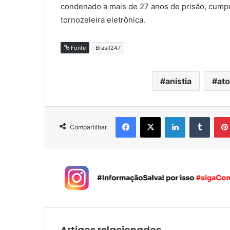
condenado a mais de 27 anos de prisão, cumpr
tornozeleira eletrônica.
Fonte
Brasil247
anistia
ato
Facebook
X
Linkedin
Tumblr
Compartilhar
Artigos relacionados