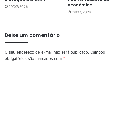
econômica
29/07/2026
28/07/2026
Deixe um comentário
O seu endereço de e-mail não será publicado.
Campos
obrigatórios são marcados com
*
C
o
m
e
n
t
á
r