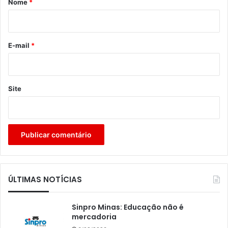
Nome
*
i
o
*
E-mail
*
Site
ÚLTIMAS NOTÍCIAS
Sinpro Minas: Educação não é
mercadoria