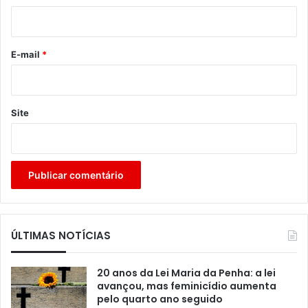
i
o
*
E-mail
*
Site
ÚLTIMAS NOTÍCIAS
20 anos da Lei Maria da Penha: a lei
avançou, mas feminicídio aumenta
pelo quarto ano seguido