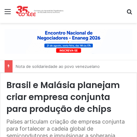
Menu
P
Nota de solidariedade ao povo venezuelano
Brasil e Malásia planejam
criar empresa conjunta
para produção de chips
Países articulam criação de empresa conjunta
para fortalecer a cadeia global de
semicondutores e impulsionar a soberania