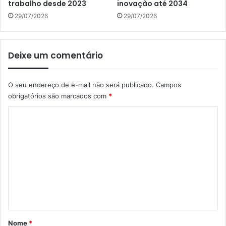
trabalho desde 2023
inovação até 2034
29/07/2026
29/07/2026
Deixe um comentário
O seu endereço de e-mail não será publicado.
Campos
obrigatórios são marcados com
*
C
o
m
e
n
t
á
r
Nome
*