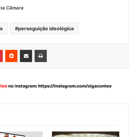
cia Câmara
s
perseguição ideológica
Pinterest
Reddit
Compartilhar via e-mail
Imprimir