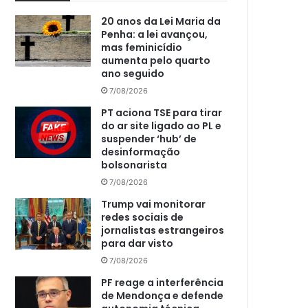
20 anos da Lei Maria da
Penha: a lei avançou,
mas feminicídio
aumenta pelo quarto
ano seguido
7/08/2026
PT aciona TSE para tirar
do ar site ligado ao PL e
suspender ‘hub’ de
desinformação
bolsonarista
7/08/2026
Trump vai monitorar
redes sociais de
jornalistas estrangeiros
para dar visto
7/08/2026
PF reage a interferência
de Mendonça e defende