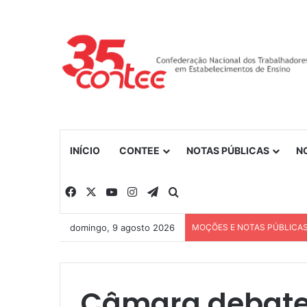
INÍCIO
CONTEE
NOTAS PÚBLICAS
N
Facebook
X
YouTube
Instagram
Telegram
Procurar por
domingo, 9 agosto 2026
MOÇÕES E NOTAS PÚBLICA
Câmara debate