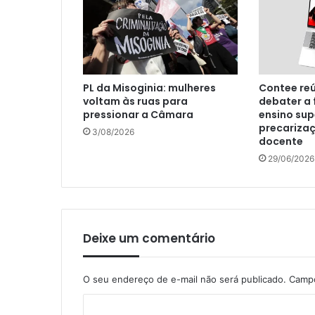
PL da Misoginia: mulheres
Contee re
voltam às ruas para
debater a 
pressionar a Câmara
ensino sup
precariza
3/08/2026
docente
29/06/2026
Deixe um comentário
O seu endereço de e-mail não será publicado.
Campo
C