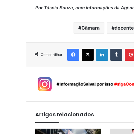
Por Táscia Souza, com informações da Agên
Câmara
docente
Facebook
X
Linkedin
Tumblr
Compartilhar
Artigos relacionados