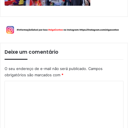
Deixe um comentário
O seu endereço de e-mail não será publicado.
Campos
obrigatórios são marcados com
*
C
o
m
e
n