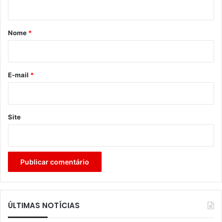
t
á
r
Nome
*
i
o
*
E-mail
*
Site
ÚLTIMAS NOTÍCIAS