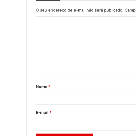
O seu endereço de e-mail não será publicado.
Campo
C
o
m
e
n
t
á
r
Nome
*
i
o
*
E-mail
*