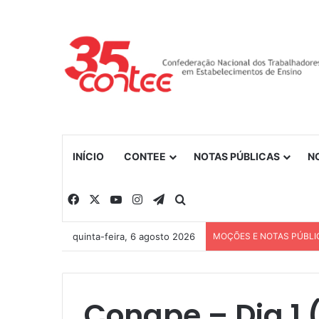
INÍCIO
CONTEE
NOTAS PÚBLICAS
N
Facebook
X
YouTube
Instagram
Telegram
Procurar por
quinta-feira, 6 agosto 2026
MOÇÕES E NOTAS PÚBLI
Conape – Dia 1 