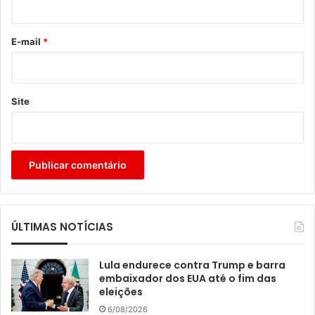
o
*
E-mail
*
Site
ÚLTIMAS NOTÍCIAS
Lula endurece contra Trump e barra
embaixador dos EUA até o fim das
eleições
6/08/2026