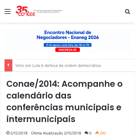
Menu
P
Nota de solidariedade ao povo venezuelano
Conae/2014: Acompanhe o
calendário das
conferências municipais e
intermunicipais
2/10/2018
Última Atualização 2/10/2018
0
282