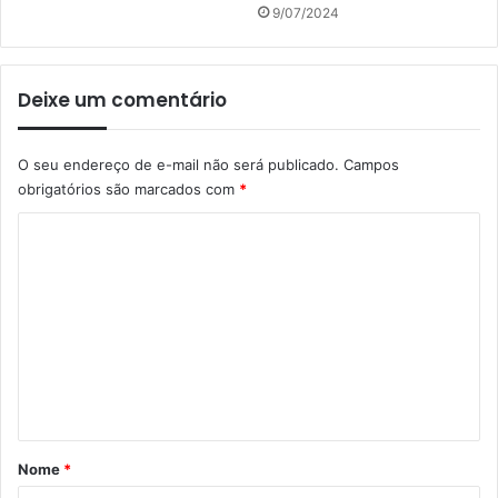
9/07/2024
Deixe um comentário
O seu endereço de e-mail não será publicado.
Campos
obrigatórios são marcados com
*
C
o
m
e
n
t
á
r
Nome
*
i