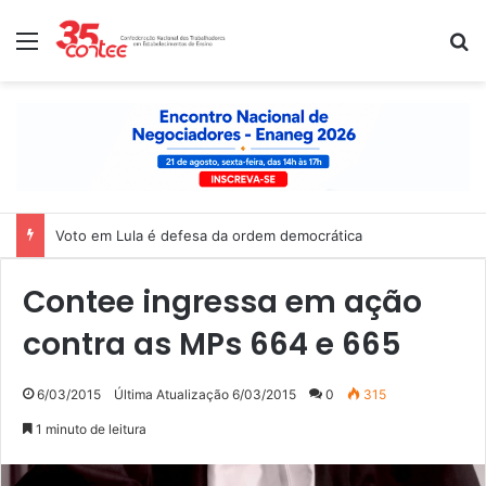
Menu
P
Voto em Lula é defesa da ordem democrática
Contee ingressa em ação
contra as MPs 664 e 665
6/03/2015
Última Atualização 6/03/2015
0
315
1 minuto de leitura