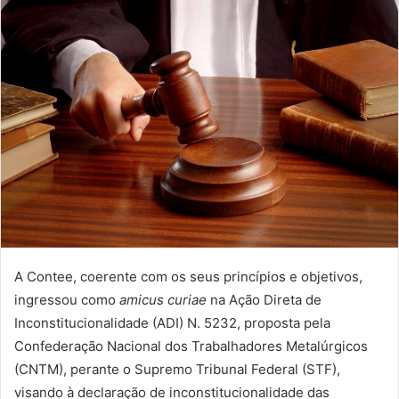
A Contee, coerente com os seus princípios e objetivos,
ingressou como
amicus curiae
na Ação Direta de
Inconstitucionalidade (ADI) N. 5232, proposta pela
Confederação Nacional dos Trabalhadores Metalúrgicos
(CNTM), perante o Supremo Tribunal Federal (STF),
visando à declaração de inconstitucionalidade das