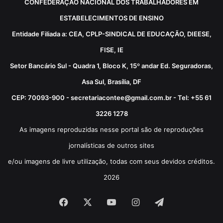
CONFEDERAÇÃO NACIONAL DOS TRABALHADORES EM
ESTABELECIMENTOS DE ENSINO
Entidade Filiada a: CEA, CPLP-SINDICAL DE EDUCAÇÃO, DIEESE,
FISE, IE
Setor Bancário Sul - Quadra 1, Bloco K, 15º andar Ed. Seguradoras,
Asa Sul, Brasília, DF
CEP: 70093-900 - secretariacontee@gmail.com.br - Tel: +55 61
3226 1278
As imagens reproduzidas nesse portal são de reproduções
jornalísticas de outros sites
e/ou imagens de livre utilização, todas com seus devidos créditos.
2026
Facebook
X
YouTube
Instagram
Telegram