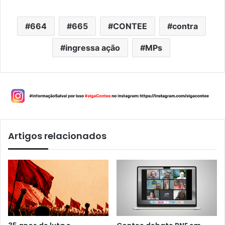
664
665
CONTEE
contra
ingressa ação
MPs
Artigos relacionados