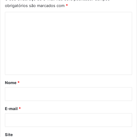
obrigatórios são marcados com
*
C
o
m
e
n
t
á
r
Nome
*
i
o
*
E-mail
*
Site