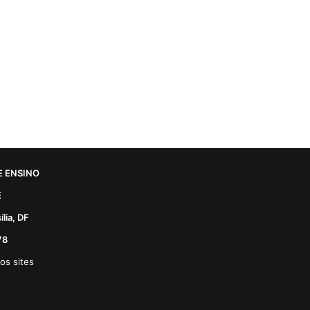
 ENSINO
E
lia, DF
78
os sites