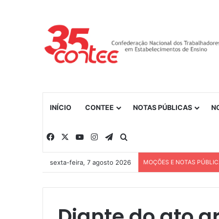
INÍCIO
CONTEE
NOTAS PÚBLICAS
N
Facebook
X
YouTube
Instagram
Telegram
Procurar por
sexta-feira, 7 agosto 2026
MOÇÕES E NOTAS PÚBLI
Diante do ato ar