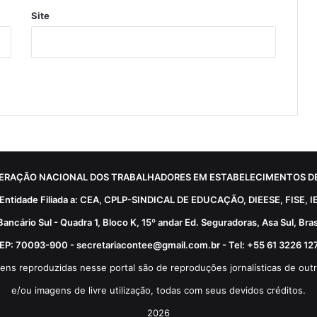
Site
ERAÇÃO NACIONAL DOS TRABALHADORES EM ESTABELECIMENTOS DE
Entidade Filiada a: CEA, CPLP-SINDICAL DE EDUCAÇÃO, DIEESE, FISE, I
Bancário Sul - Quadra 1, Bloco K, 15º andar Ed. Seguradoras, Asa Sul, Brasí
EP: 70093-900 - secretariacontee@gmail.com.br - Tel: +55 61 3226 12
ens reproduzidas nesse portal são de reproduções jornalísticas de outr
e/ou imagens de livre utilização, todas com seus devidos créditos.
2026