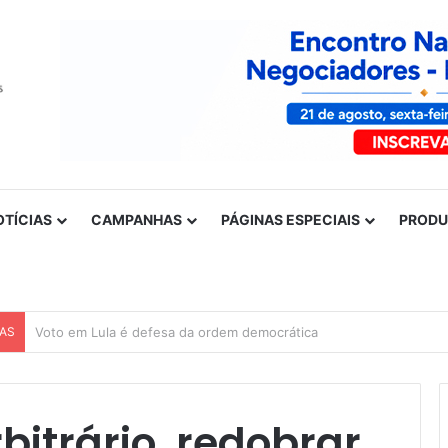
OTÍCIAS
CAMPANHAS
PÁGINAS ESPECIAIS
PROD
CAS
Nota de solidariedade ao povo venezuelano
bitrário, redobrar