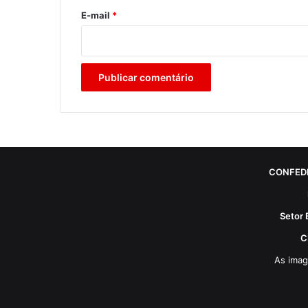
*
E-mail
*
CONFED
Setor 
C
As imag