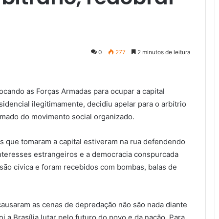
0
277
2 minutos de leitura
ocando as Forças Armadas para ocupar a capital
idencial ilegitimamente, decidiu apelar para o arbítrio
amado do movimento social organizado.
es que tomaram a capital estiveram na rua defendendo
interesses estrangeiros e a democracia conspurcada
ssão cívica e foram recebidos com bombas, balas de
 causaram as cenas de depredação não são nada diante
 a Brasília lutar pelo futuro do povo e da nação. Para