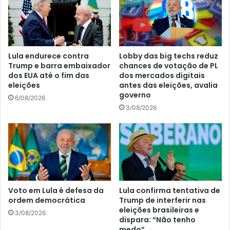
Lula endurece contra
Lobby das big techs reduz
Trump e barra embaixador
chances de votação de PL
dos EUA até o fim das
dos mercados digitais
eleições
antes das eleições, avalia
governo
6/08/2026
3/08/2026
Voto em Lula é defesa da
Lula confirma tentativa de
ordem democrática
Trump de interferir nas
eleições brasileiras e
3/08/2026
dispara: “Não tenho
medo”