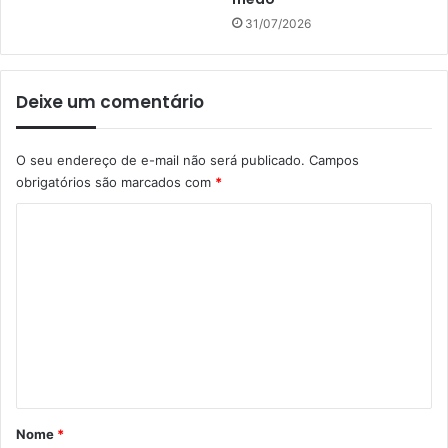
31/07/2026
Deixe um comentário
O seu endereço de e-mail não será publicado.
Campos
obrigatórios são marcados com
*
C
o
m
e
n
t
á
r
Nome
*