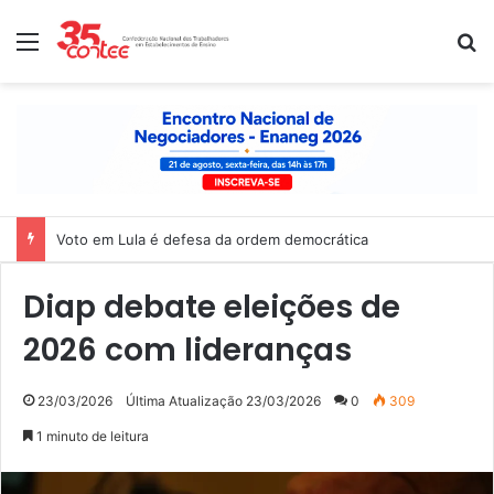
Menu
P
Voto em Lula é defesa da ordem democrática
Diap debate eleições de
2026 com lideranças
23/03/2026
Última Atualização 23/03/2026
0
309
1 minuto de leitura