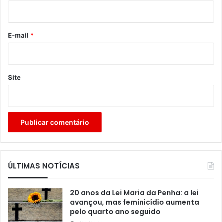
i
o
*
E-mail
*
Site
ÚLTIMAS NOTÍCIAS
20 anos da Lei Maria da Penha: a lei
avançou, mas feminicídio aumenta
pelo quarto ano seguido