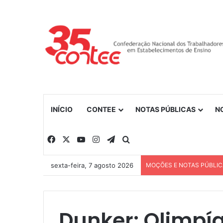
INÍCIO
CONTEE
NOTAS PÚBLICAS
N
Facebook
X
YouTube
Instagram
Telegram
Procurar por
sexta-feira, 7 agosto 2026
MOÇÕES E NOTAS PÚBLI
Dunker: Olimpí