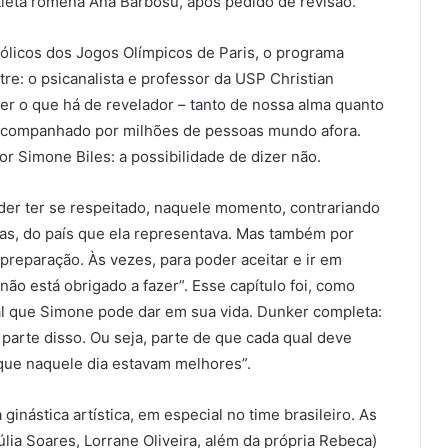
tleta romena Ana Barbosu, após pedido de revisão.
ólicos dos Jogos Olímpicos de Paris, o programa
re: o psicanalista e professor da USP Christian
er o que há de revelador – tanto de nossa alma quanto
 acompanhado por milhões de pessoas mundo afora.
r Simone Biles: a possibilidade de dizer não.
poder ter se respeitado, naquele momento, contrariando
cas, do país que ela representava. Mas também por
preparação. Às vezes, para poder aceitar e ir em
não está obrigado a fazer”. Esse capítulo foi, como
l que Simone pode dar em sua vida. Dunker completa:
é parte disso. Ou seja, parte de que cada qual deve
 que naquele dia estavam melhores”.
inástica artística, em especial no time brasileiro. As
úlia Soares, Lorrane Oliveira, além da própria Rebeca)