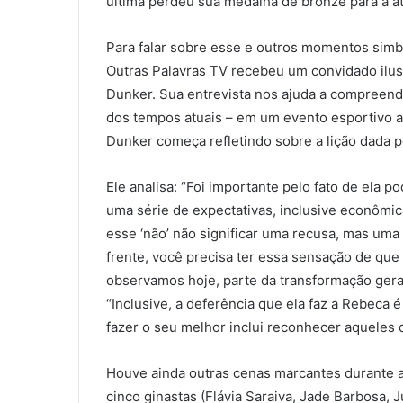
última perdeu sua medalha de bronze para a a
Para falar sobre esse e outros momentos simb
Outras Palavras TV recebeu um convidado ilust
Dunker. Sua entrevista nos ajuda a compreend
dos tempos atuais – em um evento esportivo
Dunker começa refletindo sobre a lição dada po
Ele analisa: “Foi importante pelo fato de ela 
uma série de expectativas, inclusive econômi
esse ‘não’ não significar uma recusa, mas uma 
frente, você precisa ter essa sensação de que 
observamos hoje, parte da transformação gera
“Inclusive, a deferência que ela faz a Rebeca 
fazer o seu melhor inclui reconhecer aqueles
Houve ainda outras cenas marcantes durante a g
cinco ginastas (Flávia Saraiva, Jade Barbosa, J