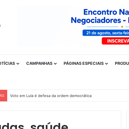
OTÍCIAS
CAMPANHAS
PÁGINAS ESPECIAIS
PROD
CAS
Nota de solidariedade ao povo venezuelano
adas, saúde