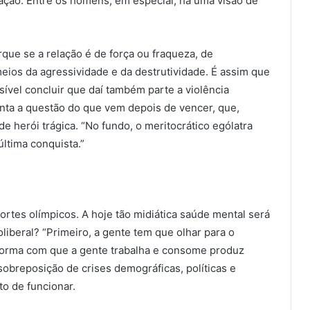
ação. Entre os homens, em especial, há uma visão de
rque se a relação é de força ou fraqueza, de
meios da agressividade e da destrutividade. É assim que
sível concluir que daí também parte a violência
nta a questão do que vem depois de vencer, que,
 herói trágica. “No fundo, o meritocrático ególatra
última conquista.”
ortes olímpicos. A hoje tão midiática saúde mental será
oliberal? “Primeiro, a gente tem que olhar para o
 forma com que a gente trabalha e consome produz
 sobreposição de crises demográficas, políticas e
to de funcionar.