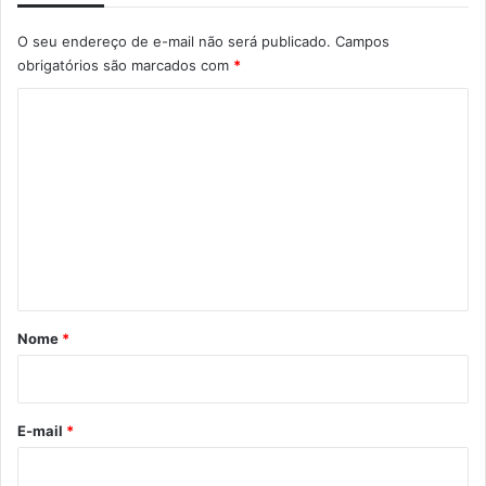
O seu endereço de e-mail não será publicado.
Campos
obrigatórios são marcados com
*
C
o
m
e
n
t
á
r
Nome
*
i
o
*
E-mail
*