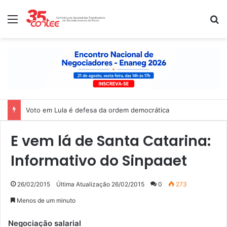
Menu
P
Voto em Lula é defesa da ordem democrática
E vem lá de Santa Catarina:
Informativo do Sinpaaet
26/02/2015
Última Atualização 26/02/2015
0
273
Menos de um minuto
Negociação salarial