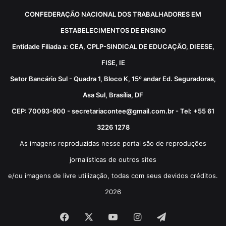
CONFEDERAÇÃO NACIONAL DOS TRABALHADORES EM
ESTABELECIMENTOS DE ENSINO
Entidade Filiada a: CEA, CPLP-SINDICAL DE EDUCAÇÃO, DIEESE,
FISE, IE
Setor Bancário Sul - Quadra 1, Bloco K, 15º andar Ed. Seguradoras,
Asa Sul, Brasília, DF
CEP: 70093-900 - secretariacontee@gmail.com.br - Tel: +55 61
3226 1278
As imagens reproduzidas nesse portal são de reproduções
jornalísticas de outros sites
e/ou imagens de livre utilização, todas com seus devidos créditos.
2026
Facebook
X
YouTube
Instagram
Telegram