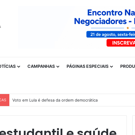
OTÍCIAS
CAMPANHAS
PÁGINAS ESPECIAIS
PROD
CAS
Nota de solidariedade ao povo venezuelano
estudantil e saúde