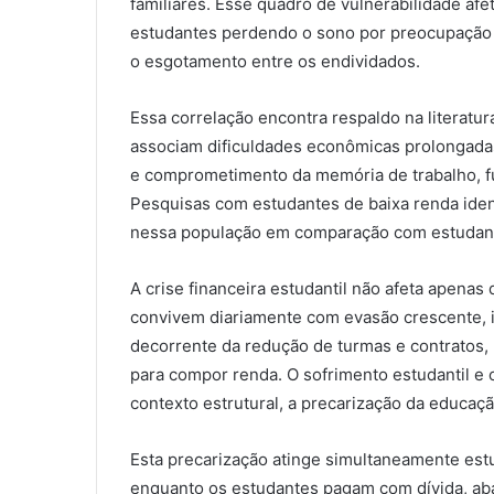
familiares. Esse quadro de vulnerabilidade af
estudantes perdendo o sono por preocupação c
o esgotamento entre os endividados.
Essa correlação encontra respaldo na literatura
associam dificuldades econômicas prolongadas
e comprometimento da memória de trabalho, fu
Pesquisas com estudantes de baixa renda iden
nessa população em comparação com estudante
A crise financeira estudantil não afeta apenas
convivem diariamente com evasão crescente, in
decorrente da redução de turmas e contratos,
para compor renda. O sofrimento estudantil 
contexto estrutural, a precarização da educaçã
Esta precarização atinge simultaneamente est
enquanto os estudantes pagam com dívida, ab