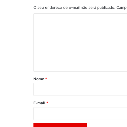
O seu endereço de e-mail não será publicado.
Campo
C
o
m
e
n
t
á
r
Nome
*
i
o
*
E-mail
*