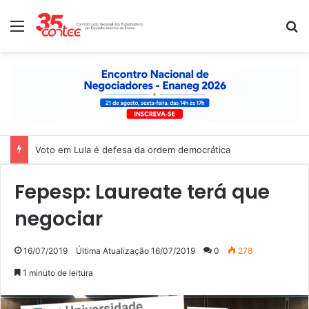
Menu
P
Voto em Lula é defesa da ordem democrática
Fepesp: Laureate terá que
negociar
16/07/2019
Última Atualização 16/07/2019
0
278
1 minuto de leitura