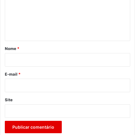
m
e
n
t
á
r
Nome
*
i
o
*
E-mail
*
Site