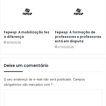
Fepesp: A mobilização fez
Fepesp: A formação de
a diferença
professores e professoras
está em disputa
8/06/2026
27/05/2026
Deixe um comentário
O seu endereço de e-mail não será publicado.
Campos
obrigatórios são marcados com
*
C
o