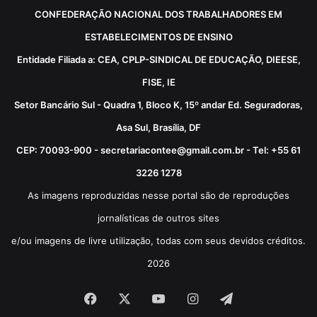
CONFEDERAÇÃO NACIONAL DOS TRABALHADORES EM
ESTABELECIMENTOS DE ENSINO
Entidade Filiada a: CEA, CPLP-SINDICAL DE EDUCAÇÃO, DIEESE,
FISE, IE
Setor Bancário Sul - Quadra 1, Bloco K, 15º andar Ed. Seguradoras,
Asa Sul, Brasília, DF
CEP: 70093-900 - secretariacontee@gmail.com.br - Tel: +55 61
3226 1278
As imagens reproduzidas nesse portal são de reproduções
jornalísticas de outros sites
e/ou imagens de livre utilização, todas com seus devidos créditos.
2026
Facebook
X
YouTube
Instagram
Telegram