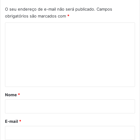
O seu endereço de e-mail não será publicado.
Campos
obrigatórios são marcados com
*
C
o
m
e
n
t
á
r
Nome
*
i
o
*
E-mail
*