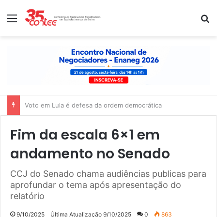
Menu
P
Nota de solidariedade ao povo venezuelano
Fim da escala 6×1 em
andamento no Senado
CCJ do Senado chama audiências publicas para
aprofundar o tema após apresentação do
relatório
9/10/2025
Última Atualização 9/10/2025
0
863