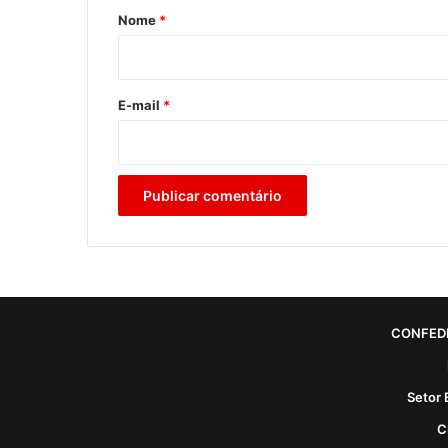
r
Nome
*
i
o
*
E-mail
*
CONFED
Setor 
C