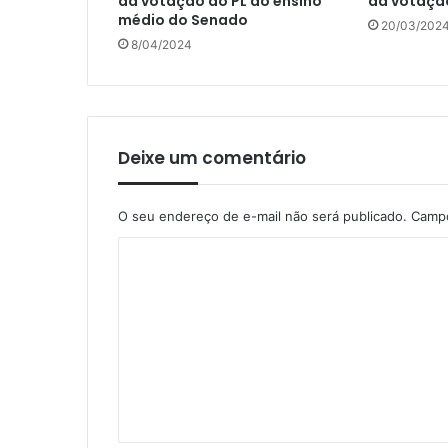
da votação do PL do ensino
da votaçã
médio do Senado
20/03/202
8/04/2024
Deixe um comentário
O seu endereço de e-mail não será publicado.
Campo
C
o
m
e
n
t
á