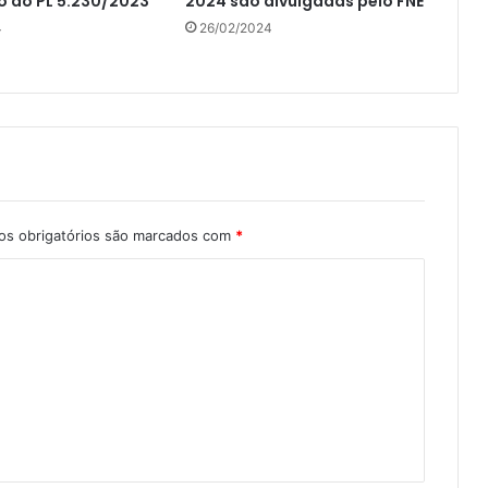
o do PL 5.230/2023
2024 são divulgadas pelo FNE
4
26/02/2024
s obrigatórios são marcados com
*