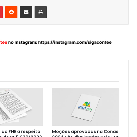
Pinterest
Reddit
Compartilhar via e-mail
Imprimir
do FNE a respeito
Moções aprovadas na Conae