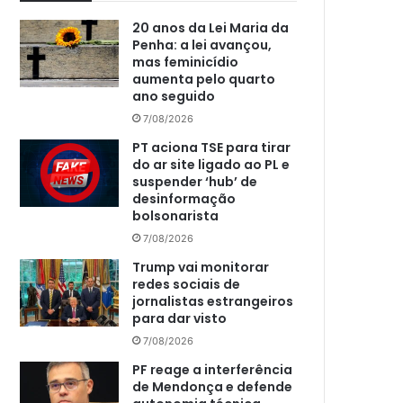
20 anos da Lei Maria da
Penha: a lei avançou,
mas feminicídio
aumenta pelo quarto
ano seguido
7/08/2026
PT aciona TSE para tirar
do ar site ligado ao PL e
suspender ‘hub’ de
desinformação
bolsonarista
7/08/2026
Trump vai monitorar
redes sociais de
jornalistas estrangeiros
para dar visto
7/08/2026
PF reage a interferência
de Mendonça e defende