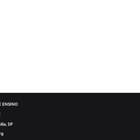
 ENSINO
E
lia, DF
78