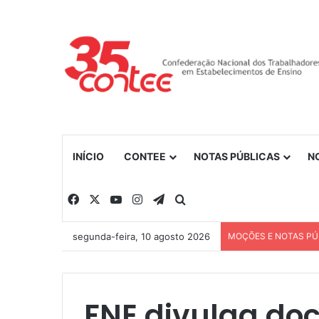
INÍCIO
CONTEE
NOTAS PÚBLICAS
N
Facebook
X
YouTube
Instagram
Telegram
Procurar por
segunda-feira, 10 agosto 2026
MOÇÕES E NOTAS PÚ
FNE divulga do