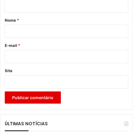
t
á
r
Nome
*
i
o
*
E-mail
*
Site
ÚLTIMAS NOTÍCIAS