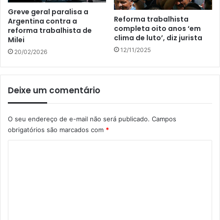
Greve geral paralisa a
Reforma trabalhista
Argentina contra a
completa oito anos ‘em
reforma trabalhista de
clima de luto’, diz jurista
Milei
12/11/2025
20/02/2026
Deixe um comentário
O seu endereço de e-mail não será publicado.
Campos
obrigatórios são marcados com
*
C
o
m
e
n