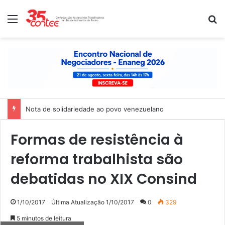
Menu
P
Nota de solidariedade ao povo venezuelano
Formas de resistência à
reforma trabalhista são
debatidas no XIX Consind
1/10/2017
Última Atualização 1/10/2017
0
329
5 minutos de leitura