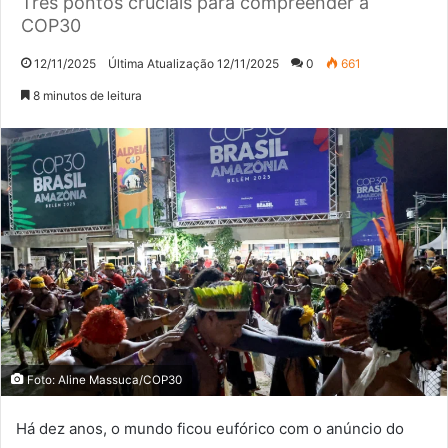
Três pontos cruciais para compreender a
COP30
12/11/2025
Última Atualização 12/11/2025
0
661
8 minutos de leitura
Foto: Aline Massuca/COP30
Há dez anos, o mundo ficou eufórico com o anúncio do