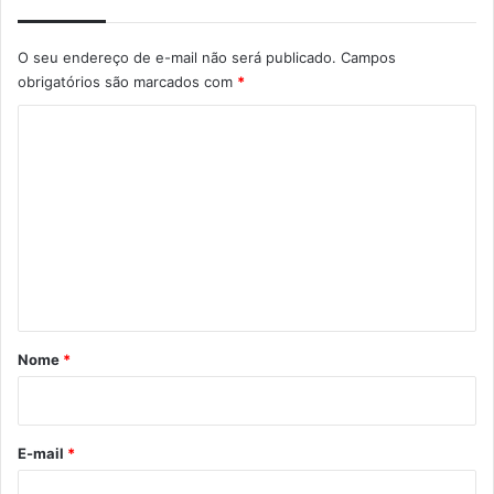
O seu endereço de e-mail não será publicado.
Campos
obrigatórios são marcados com
*
C
o
m
e
n
t
á
r
Nome
*
i
o
*
E-mail
*