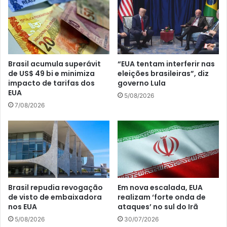
Brasil acumula superávit
“EUA tentam interferir nas
de US$ 49 bi e minimiza
eleições brasileiras”, diz
impacto de tarifas dos
governo Lula
EUA
5/08/2026
7/08/2026
Brasil repudia revogação
Em nova escalada, EUA
de visto de embaixadora
realizam ‘forte onda de
nos EUA
ataques’ no sul do Irã
5/08/2026
30/07/2026