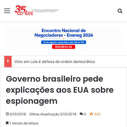
Menu
P
Voto em Lula é defesa da ordem democrática
Governo brasileiro pede
explicações aos EUA sobre
espionagem
2/10/2018
Última Atualização 2/10/2018
0
342
1 minuto de leitura