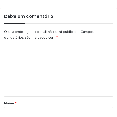
Deixe um comentário
O seu endereço de e-mail não será publicado.
Campos
obrigatórios são marcados com
*
C
o
m
e
n
t
á
r
Nome
*
i