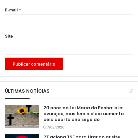
o
*
E-mail
*
Site
ÚLTIMAS NOTÍCIAS
20 anos da Lei Maria da Penha: a lei
avançou, mas feminicídio aumenta
pelo quarto ano seguido
7/08/2026
PT aciona TSE para tirar do ar site