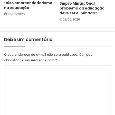
falso empreendedorismo
Sinpro Minas: Qual
na educação
problema da educação
deve ser eliminado?
23/07/2026
29/06/2026
Deixe um comentário
O seu endereço de e-mail não será publicado.
Campos
obrigatórios são marcados com
*
C
o
m
e
n
t