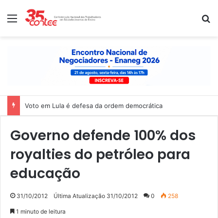
Menu
P
Voto em Lula é defesa da ordem democrática
Governo defende 100% dos
royalties do petróleo para
educação
31/10/2012
Última Atualização 31/10/2012
0
258
1 minuto de leitura