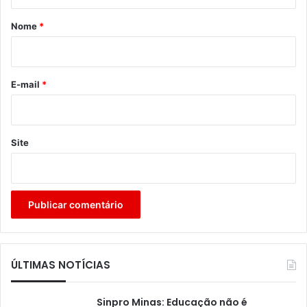
á
r
Nome
*
i
o
*
E-mail
*
Site
ÚLTIMAS NOTÍCIAS
Sinpro Minas: Educação não é