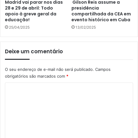
Madrid vai parar nos dias
Gilson Reis assume a
28 e 29 de abril: Todo
presidência
apoio à greve geral da
compartilhada da CEA em
educação!
evento histórico em Cuba
25/04/2025
13/02/2025
Deixe um comentário
O seu endereço de e-mail não será publicado.
Campos
obrigatórios são marcados com
*
C
o
m
e
n
t