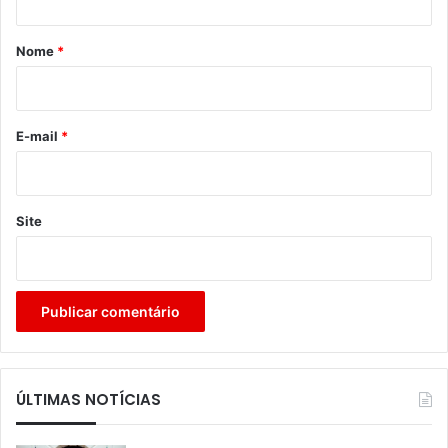
á
r
Nome
*
i
o
*
E-mail
*
Site
ÚLTIMAS NOTÍCIAS