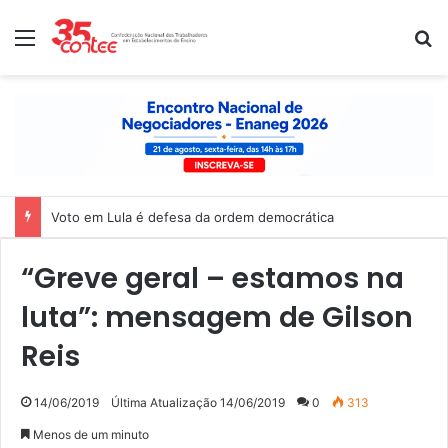
Menu
P
Voto em Lula é defesa da ordem democrática
“Greve geral – estamos na
luta”: mensagem de Gilson
Reis
14/06/2019
Última Atualização 14/06/2019
0
313
Menos de um minuto