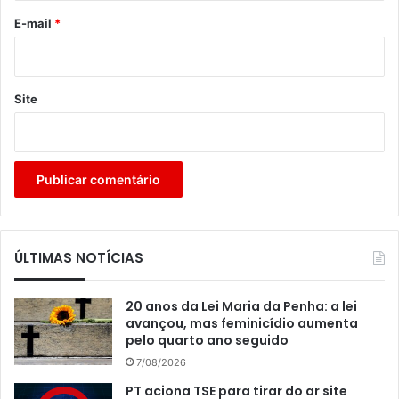
*
E-mail
*
Site
ÚLTIMAS NOTÍCIAS
20 anos da Lei Maria da Penha: a lei
avançou, mas feminicídio aumenta
pelo quarto ano seguido
7/08/2026
PT aciona TSE para tirar do ar site