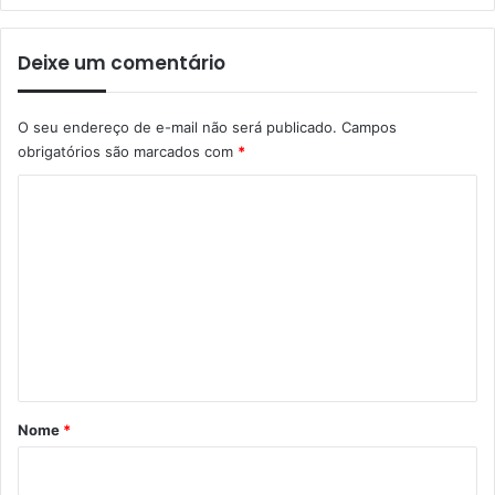
Deixe um comentário
O seu endereço de e-mail não será publicado.
Campos
obrigatórios são marcados com
*
C
o
m
e
n
t
á
r
Nome
*
i
o