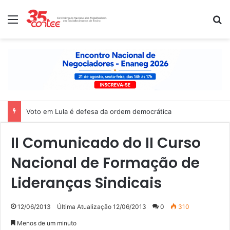
Menu
P
Voto em Lula é defesa da ordem democrática
II Comunicado do II Curso
Nacional de Formação de
Lideranças Sindicais
12/06/2013
Última Atualização 12/06/2013
0
310
Menos de um minuto