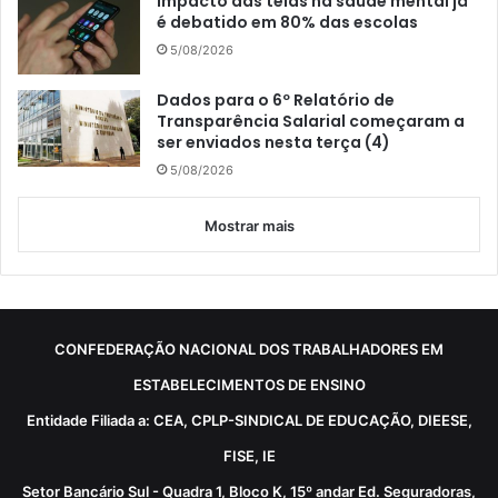
Impacto das telas na saúde mental já
é debatido em 80% das escolas
5/08/2026
Dados para o 6º Relatório de
Transparência Salarial começaram a
ser enviados nesta terça (4)
5/08/2026
Mostrar mais
CONFEDERAÇÃO NACIONAL DOS TRABALHADORES EM
ESTABELECIMENTOS DE ENSINO
Entidade Filiada a: CEA, CPLP-SINDICAL DE EDUCAÇÃO, DIEESE,
FISE, IE
Setor Bancário Sul - Quadra 1, Bloco K, 15º andar Ed. Seguradoras,