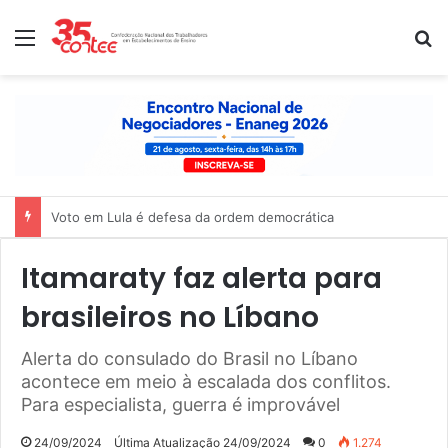
Menu
P
Nota de solidariedade ao povo venezuelano
Itamaraty faz alerta para
brasileiros no Líbano
Alerta do consulado do Brasil no Líbano
acontece em meio à escalada dos conflitos.
Para especialista, guerra é improvável
24/09/2024
Última Atualização 24/09/2024
0
1.274