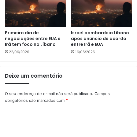
Primeiro dia de
Israel bombardeia Líbano
negociações entre EUA e
após anúncio de acordo
Irã tem foco no Líbano
entre Irã e EUA
22/06/2026
16/06/2026
Deixe um comentário
O seu endereço de e-mail não será publicado.
Campos
obrigatórios são marcados com
*
C
o
m