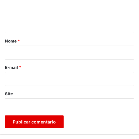
e
n
t
á
r
Nome
*
i
o
*
E-mail
*
Site