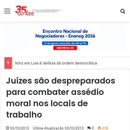
Menu
P
Voto em Lula é defesa da ordem democrática
Juízes são despreparados
para combater assédio
moral nos locais de
trabalho
30/10/2013
Última Atualização 30/10/2013
0
319