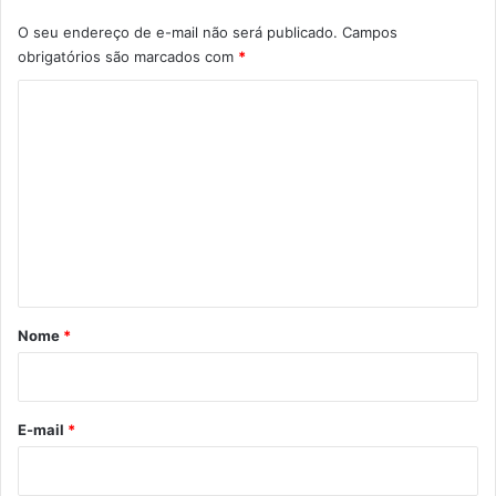
O seu endereço de e-mail não será publicado.
Campos
obrigatórios são marcados com
*
C
o
m
e
n
t
á
r
Nome
*
i
o
*
E-mail
*