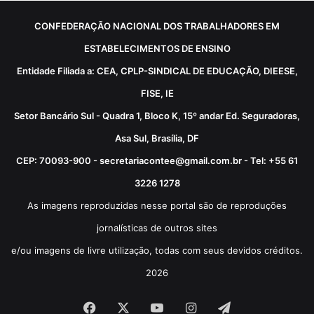
CONFEDERAÇÃO NACIONAL DOS TRABALHADORES EM
ESTABELECIMENTOS DE ENSINO
Entidade Filiada a: CEA, CPLP-SINDICAL DE EDUCAÇÃO, DIEESE,
FISE, IE
Setor Bancário Sul - Quadra 1, Bloco K, 15º andar Ed. Seguradoras,
Asa Sul, Brasília, DF
CEP: 70093-900 - secretariacontee@gmail.com.br - Tel: +55 61
3226 1278
As imagens reproduzidas nesse portal são de reproduções
jornalísticas de outros sites
e/ou imagens de livre utilização, todas com seus devidos créditos.
2026
Facebook
X
YouTube
Instagram
Telegram