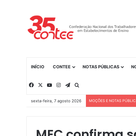
INÍCIO
CONTEE
NOTAS PÚBLICAS
N
Facebook
X
YouTube
Instagram
Telegram
Procurar por
sexta-feira, 7 agosto 2026
MOÇÕES E NOTAS PÚBLI
MEC confirma s