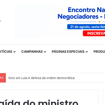
OTÍCIAS
CAMPANHAS
PÁGINAS ESPECIAIS
PROD
CAS
Voto em Lula é defesa da ordem democrática
aída do ministro