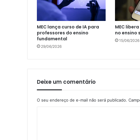
MEC lança curso de IA para
MEC libera
professores do ensino
no ensino 
fundamental
15/06/2026
29/06/2026
Deixe um comentário
O seu endereço de e-mail não será publicado.
Campo
C
o
m
e