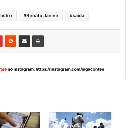
nistro
Renato Janine
saída
Pinterest
Reddit
Compartilhar via e-mail
Imprimir