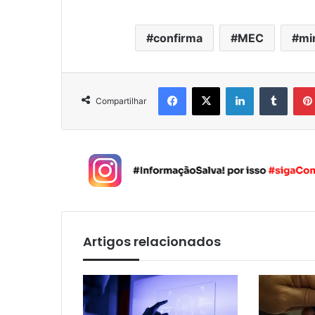
confirma
MEC
mi
Facebook
X
Linkedin
Tumblr
Compartilhar
Artigos relacionados