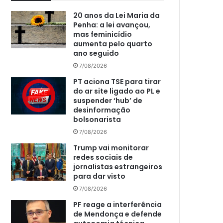
20 anos da Lei Maria da
Penha: a lei avançou,
mas feminicídio
aumenta pelo quarto
ano seguido
7/08/2026
PT aciona TSE para tirar
do ar site ligado ao PL e
suspender ‘hub’ de
desinformação
bolsonarista
7/08/2026
Trump vai monitorar
redes sociais de
jornalistas estrangeiros
para dar visto
7/08/2026
PF reage a interferência
de Mendonça e defende