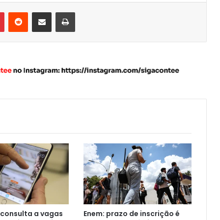
Pinterest
Reddit
Compartilhar via e-mail
Imprimir
 consulta a vagas
Enem: prazo de inscrição é