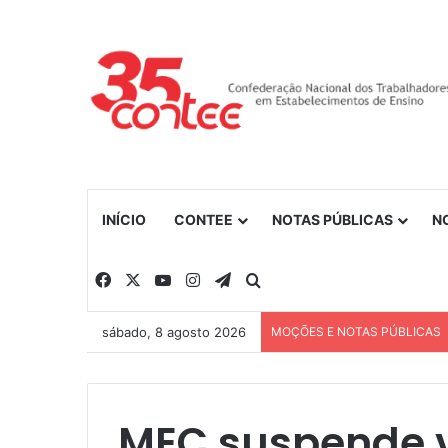
INÍCIO
CONTEE
NOTAS PÚBLICAS
N
Facebook
X
YouTube
Instagram
Telegram
Procurar por
sábado, 8 agosto 2026
MOÇÕES E NOTAS PÚBLICAS
MEC suspende v