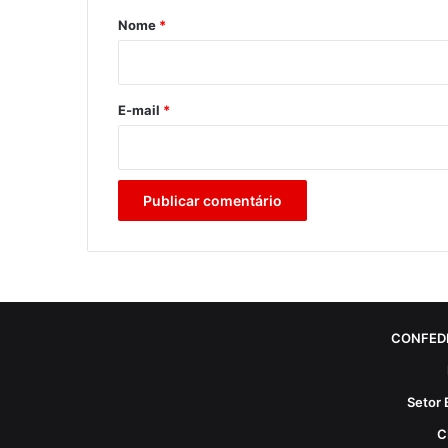
r
Nome
*
i
o
*
E-mail
*
CONFED
Setor 
C