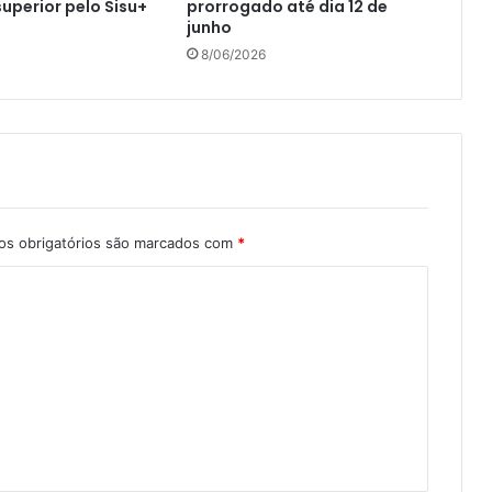
superior pelo Sisu+
prorrogado até dia 12 de
junho
8/06/2026
s obrigatórios são marcados com
*