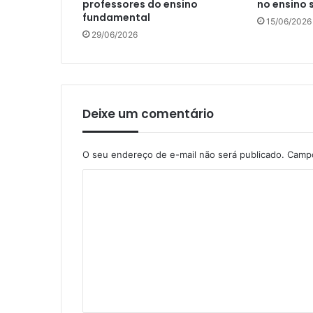
professores do ensino
no ensino 
fundamental
15/06/2026
29/06/2026
Deixe um comentário
O seu endereço de e-mail não será publicado.
Campo
C
o
m
e
n
t
á