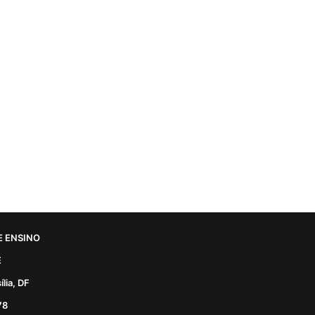
 ENSINO
E
lia, DF
78