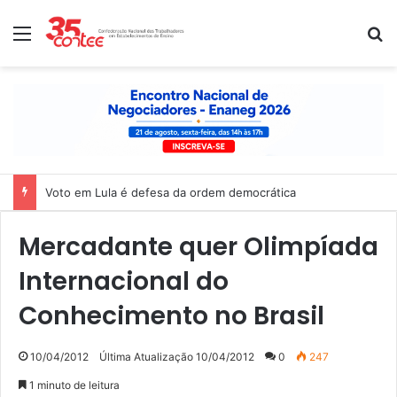
Menu
P
Voto em Lula é defesa da ordem democrática
Mercadante quer Olimpíada
Internacional do
Conhecimento no Brasil
10/04/2012
Última Atualização 10/04/2012
0
247
1 minuto de leitura