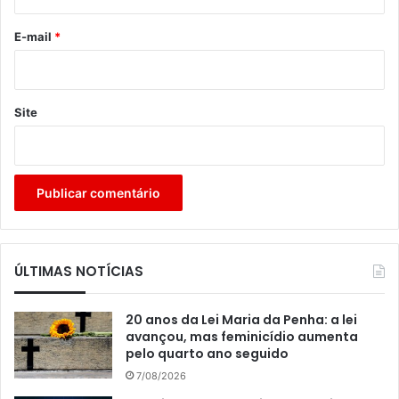
o
*
E-mail
*
Site
ÚLTIMAS NOTÍCIAS
20 anos da Lei Maria da Penha: a lei
avançou, mas feminicídio aumenta
pelo quarto ano seguido
7/08/2026