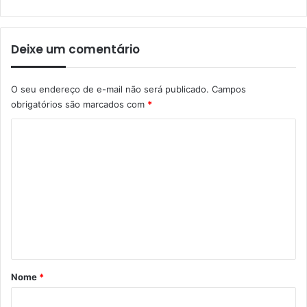
Deixe um comentário
O seu endereço de e-mail não será publicado.
Campos
obrigatórios são marcados com
*
C
o
m
e
n
t
á
r
Nome
*
i