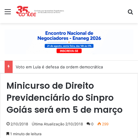
Menu
P
Voto em Lula é defesa da ordem democrática
Minicurso de Direito
Previdenciário do Sinpro
Goiás será em 5 de março
2/10/2018
Última Atualização 2/10/2018
0
299
1 minuto de leitura