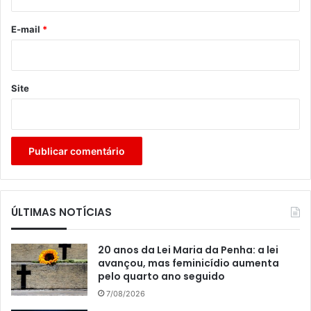
o
*
E-mail
*
Site
ÚLTIMAS NOTÍCIAS
20 anos da Lei Maria da Penha: a lei
avançou, mas feminicídio aumenta
pelo quarto ano seguido
7/08/2026