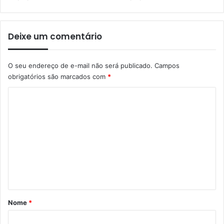
Deixe um comentário
O seu endereço de e-mail não será publicado.
Campos
obrigatórios são marcados com
*
C
o
m
e
n
t
á
r
Nome
*
i