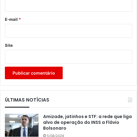
i
o
*
E-mail
*
Site
ÚLTIMAS NOTÍCIAS
Amizade, jatinhos e STF: a rede que liga
alvo de operação do INSS a Flávio
Bolsonaro
5/08/2026