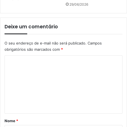
29/06/2026
Deixe um comentário
O seu endereço de e-mail não será publicado.
Campos
obrigatórios são marcados com
*
C
o
m
e
n
t
á
r
Nome
*