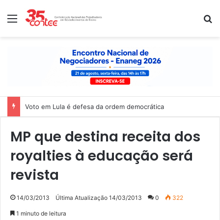
Menu
P
Voto em Lula é defesa da ordem democrática
MP que destina receita dos
royalties à educação será
revista
14/03/2013
Última Atualização 14/03/2013
0
322
1 minuto de leitura