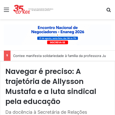
Menu
P
Contee 35 anos: recado ao Parlamento e agenda prioritária da 
Navegar é preciso: A
trajetória de Allysson
Mustafa e a luta sindical
pela educação
Da docência à Secretária de Relações