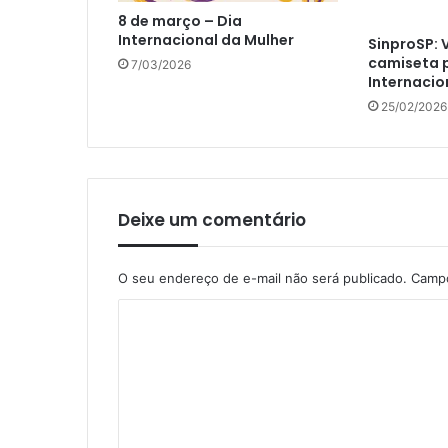
8 de março – Dia
Internacional da Mulher
SinproSP: 
camiseta p
7/03/2026
Internacio
25/02/2026
Deixe um comentário
O seu endereço de e-mail não será publicado.
Campo
C
o
m
e
n