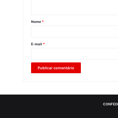
t
á
r
Nome
*
i
o
*
E-mail
*
CONFED