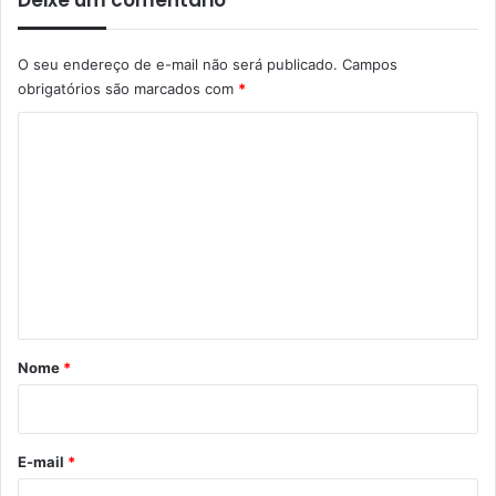
O seu endereço de e-mail não será publicado.
Campos
obrigatórios são marcados com
*
C
o
m
e
n
t
á
r
Nome
*
i
o
*
E-mail
*