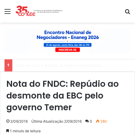
Menu
P
Nota de solidariedade ao povo venezuelano
Nota do FNDC: Repúdio ao
desmonte da EBC pelo
governo Temer
2/09/2016
Última Atualização 2/09/2016
0
280
1 minuto de leitura