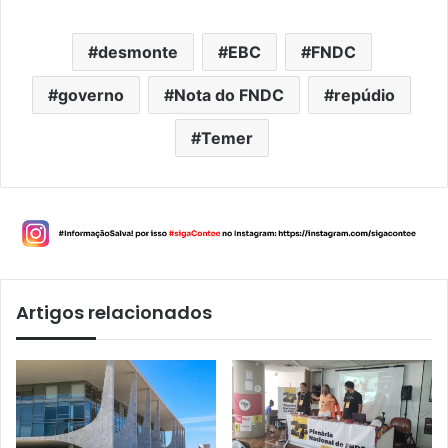
desmonte
EBC
FNDC
governo
Nota do FNDC
repúdio
Temer
Artigos relacionados