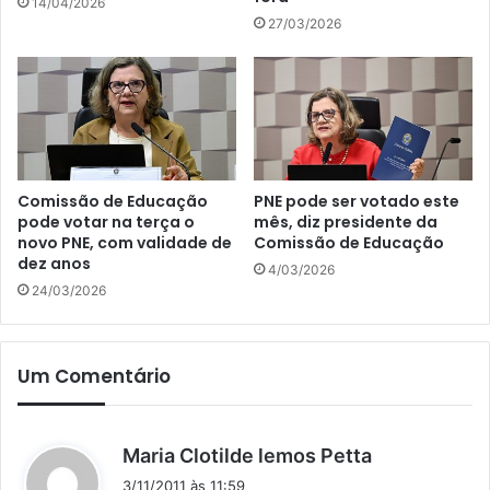
14/04/2026
27/03/2026
Comissão de Educação
PNE pode ser votado este
pode votar na terça o
mês, diz presidente da
novo PNE, com validade de
Comissão de Educação
dez anos
4/03/2026
24/03/2026
Um Comentário
d
Maria Clotilde lemos Petta
i
3/11/2011 às 11:59