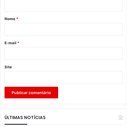
á
r
Nome
*
i
o
*
E-mail
*
Site
ÚLTIMAS NOTÍCIAS