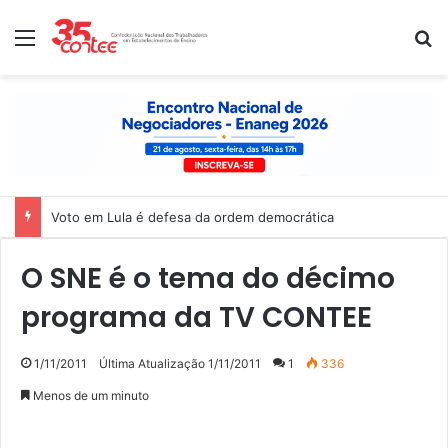
Menu
P
Voto em Lula é defesa da ordem democrática
O SNE é o tema do décimo
programa da TV CONTEE
1/11/2011
Última Atualização 1/11/2011
1
336
Menos de um minuto