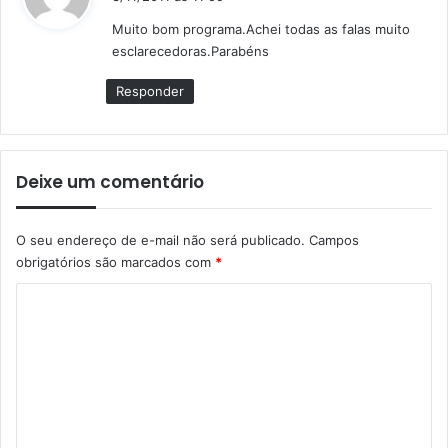
s
Muito bom programa.Achei todas as falas muito
s
esclarecedoras.Parabéns
e
:
Responder
Deixe um comentário
O seu endereço de e-mail não será publicado.
Campos
obrigatórios são marcados com
*
C
o
m
e
n
t