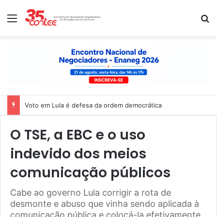
Menu
P
Nota de solidariedade ao povo venezuelano
O TSE, a EBC e o uso
indevido dos meios
comunicação públicos
Cabe ao governo Lula corrigir a rota de
desmonte e abuso que vinha sendo aplicada à
comunicação pública e colocá-la efetivamente