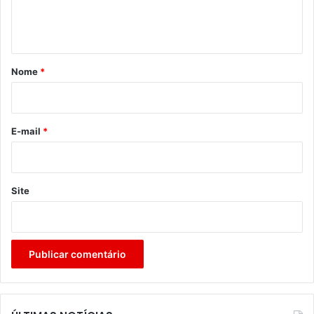
n
t
á
r
Nome
*
i
o
*
E-mail
*
Site