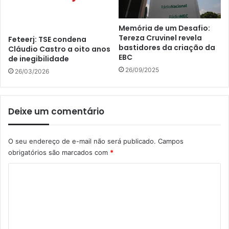
Memória de um Desafio:
Tereza Cruvinel revela
Feteerj: TSE condena
bastidores da criação da
Cláudio Castro a oito anos
EBC
de inegibilidade
26/09/2025
26/03/2026
Deixe um comentário
O seu endereço de e-mail não será publicado.
Campos
obrigatórios são marcados com
*
C
o
m
e