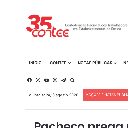
INÍCIO
CONTEE
NOTAS PÚBLICAS
N
Facebook
X
YouTube
Instagram
Telegram
Procurar por
quinta-feira, 6 agosto 2026
MOÇÕES E NOTAS PÚBLI
Pacheco prega 