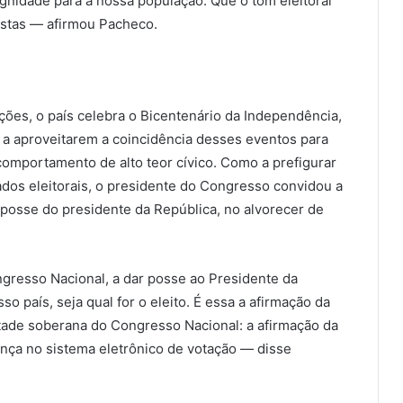
ignidade para a nossa população. Que o tom eleitoral
ostas — afirmou Pacheco.
ões, o país celebra o Bicentenário da Independência,
 a aproveitarem a coincidência desses eventos para
omportamento de alto teor cívico. Como a prefigurar
ados eleitorais, o presidente do Congresso convidou a
e posse do presidente da República, no alvorecer de
ngresso Nacional, a dar posse ao Presidente da
so país, seja qual for o eleito. É essa a afirmação da
tade soberana do Congresso Nacional: a afirmação da
iança no sistema eletrônico de votação — disse