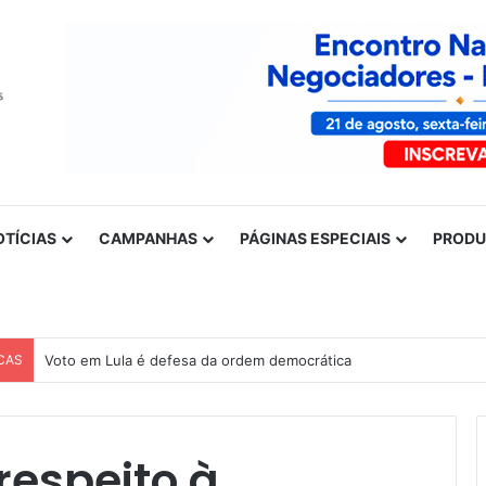
OTÍCIAS
CAMPANHAS
PÁGINAS ESPECIAIS
PROD
CAS
Nota de solidariedade ao povo venezuelano
respeito à