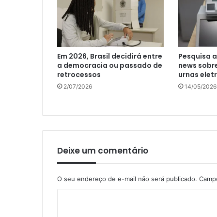
Em 2026, Brasil decidirá entre
Pesquisa 
a democracia ou passado de
news sobre
retrocessos
urnas elet
2/07/2026
14/05/2026
Deixe um comentário
O seu endereço de e-mail não será publicado.
Campo
C
o