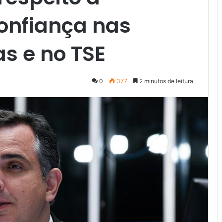
onfiança nas
as e no TSE
0
377
2 minutos de leitura