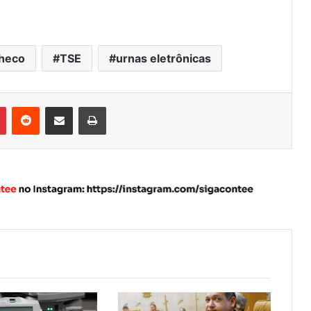
checo
TSE
urnas eletrônicas
Pinterest
Reddit
Compartilhar via e-mail
Imprimir