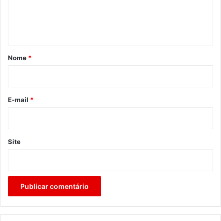
n
t
á
r
Nome
*
i
o
*
E-mail
*
Site