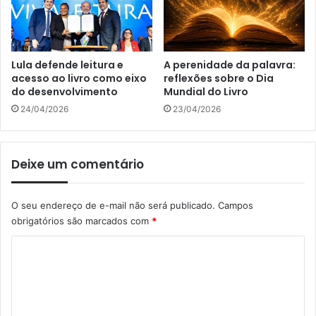
Lula defende leitura e
A perenidade da palavra:
acesso ao livro como eixo
reflexões sobre o Dia
do desenvolvimento
Mundial do Livro
24/04/2026
23/04/2026
Deixe um comentário
O seu endereço de e-mail não será publicado.
Campos
obrigatórios são marcados com
*
C
o
m
e