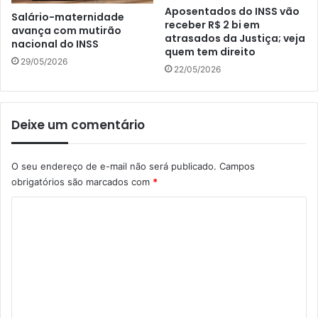
Aposentados do INSS vão
Salário-maternidade
receber R$ 2 bi em
avança com mutirão
atrasados da Justiça; veja
nacional do INSS
quem tem direito
29/05/2026
22/05/2026
Deixe um comentário
O seu endereço de e-mail não será publicado.
Campos
obrigatórios são marcados com
*
C
o
m
e
n
t