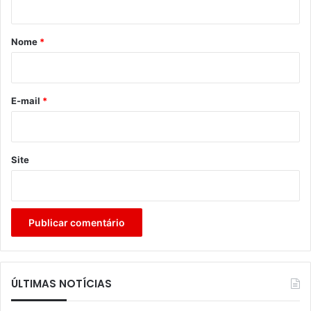
á
r
Nome
*
i
o
*
E-mail
*
Site
ÚLTIMAS NOTÍCIAS